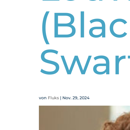
(Blac
Swar
von
Fluks
|
Nov. 29, 2024