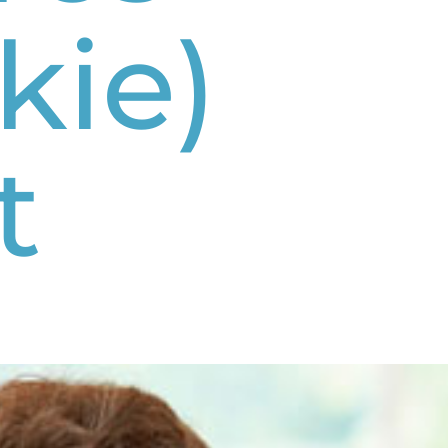
kie)
t